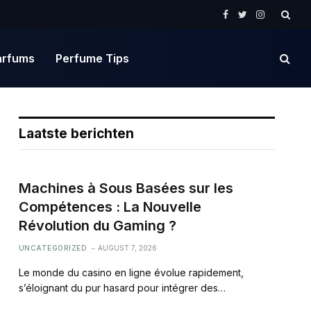
Facebook
Twitter
Instagram
arfums
Perfume Tips
Laatste berichten
Machines à Sous Basées sur les
Compétences : La Nouvelle
Révolution du Gaming ?
UNCATEGORIZED
AUGUST 7, 2026
Le monde du casino en ligne évolue rapidement,
s’éloignant du pur hasard pour intégrer des…