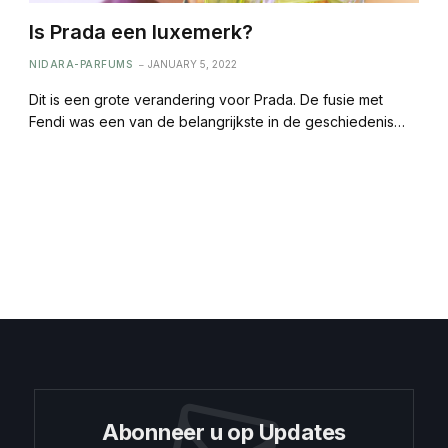
Is Prada een luxemerk?
NIDARA-PARFUMS
JANUARY 5, 2022
Dit is een grote verandering voor Prada. De fusie met
Fendi was een van de belangrijkste in de geschiedenis…
Abonneer u op Updates