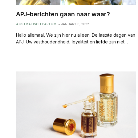
APJ-berichten gaan naar waar?
AUSTRALISCH PARFUM
JANUARY 8, 2022
Hallo allemaal, We zijn hier nu alleen. De laatste dagen van
APJ. Uw vasthoudendheid, loyaliteit en liefde zijn niet…